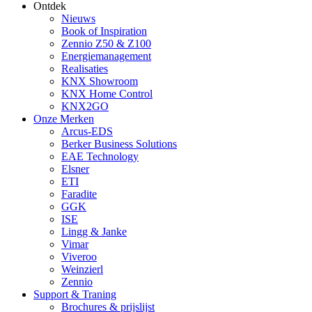
Ontdek
Nieuws
Book of Inspiration
Zennio Z50 & Z100
Energiemanagement
Realisaties
KNX Showroom
KNX Home Control
KNX2GO
Onze Merken
Arcus-EDS
Berker Business Solutions
EAE Technology
Elsner
ETI
Faradite
GGK
ISE
Lingg & Janke
Vimar
Viveroo
Weinzierl
Zennio
Support & Traning
Brochures & prijslijst