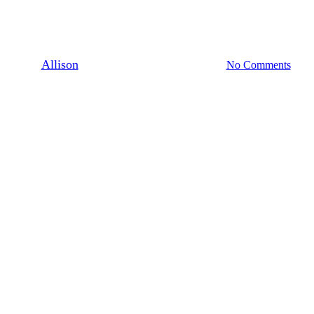
Search
Energiezuinig wonen
By
Allison
april 4, 2022
augustus 22nd, 2022
No Comments