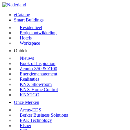
Skip
to
Menu
eCatalog
main
Smart Buildings
content
Residentieel
Projectontwikkeling
Hotels
Workspace
Ontdek
Nieuws
Book of Inspiration
Zennio Z50 & Z100
Energiemanagement
Realisaties
KNX Showroom
KNX Home Control
KNX2GO
Onze Merken
Arcus-EDS
Berker Business Solutions
EAE Technology
Elsner