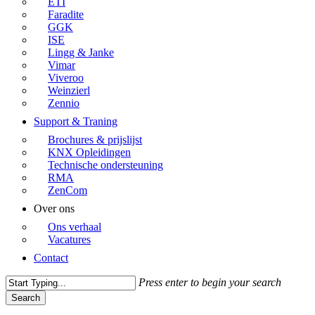
ETI
Faradite
GGK
ISE
Lingg & Janke
Vimar
Viveroo
Weinzierl
Zennio
Support & Traning
Brochures & prijslijst
KNX Opleidingen
Technische ondersteuning
RMA
ZenCom
Over ons
Ons verhaal
Vacatures
Contact
Press enter to begin your search
Search
Close