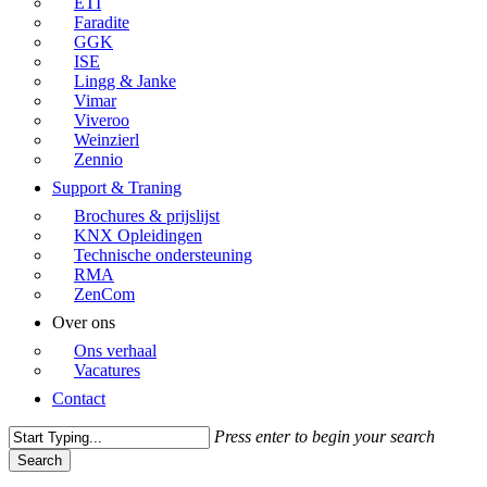
ETI
Faradite
GGK
ISE
Lingg & Janke
Vimar
Viveroo
Weinzierl
Zennio
Support & Traning
Brochures & prijslijst
KNX Opleidingen
Technische ondersteuning
RMA
ZenCom
Over ons
Ons verhaal
Vacatures
Contact
Press enter to begin your search
Search
Close