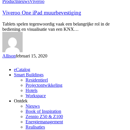
Viveroo
Productnieuws
Viveroo
One
iPad
Viveroo One iPad muurbevestiging
muurbevestiging
Tablets spelen tegenwoordig vaak een belangrijke rol in de
bediening en visualisatie van een KNX…
Allison
februari 15, 2020
Close
eCatalog
Menu
Smart Buildings
Residentieel
Projectontwikkeling
Hotels
Workspace
Ontdek
Nieuws
Book of Inspiration
Zennio Z50 & Z100
Energiemanagement
Realisaties