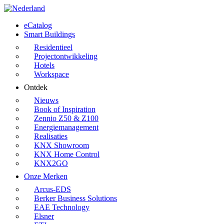
Skip
to
Menu
eCatalog
main
Smart Buildings
content
Residentieel
Projectontwikkeling
Hotels
Workspace
Ontdek
Nieuws
Book of Inspiration
Zennio Z50 & Z100
Energiemanagement
Realisaties
KNX Showroom
KNX Home Control
KNX2GO
Onze Merken
Arcus-EDS
Berker Business Solutions
EAE Technology
Elsner