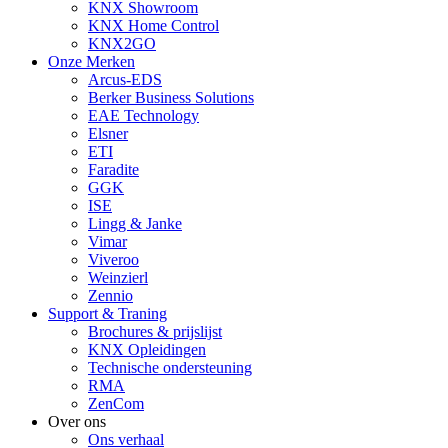
KNX Showroom
KNX Home Control
KNX2GO
Onze Merken
Arcus-EDS
Berker Business Solutions
EAE Technology
Elsner
ETI
Faradite
GGK
ISE
Lingg & Janke
Vimar
Viveroo
Weinzierl
Zennio
Support & Traning
Brochures & prijslijst
KNX Opleidingen
Technische ondersteuning
RMA
ZenCom
Over ons
Ons verhaal