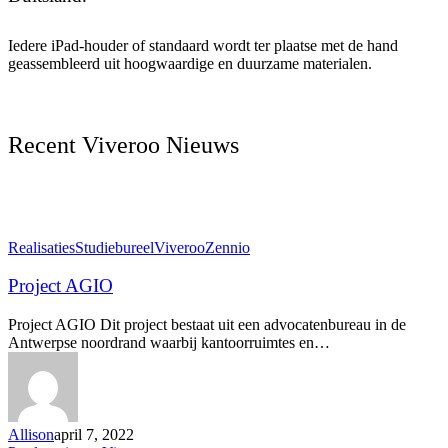
Iedere iPad-houder of standaard wordt ter plaatse met de hand
geassembleerd uit hoogwaardige en duurzame materialen.
Recent Viveroo Nieuws
Project
Realisaties
Studiebureel
Viveroo
Zennio
AGIO
Project AGIO
Project AGIO Dit project bestaat uit een advocatenbureau in de
Antwerpse noordrand waarbij kantoorruimtes en…
Allison
april 7, 2022